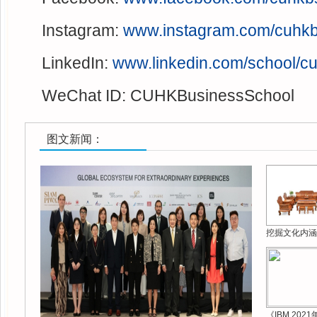
Instagram:
www.instagram.com/cuhkb
LinkedIn:
www.linkedin.com/school/c
WeChat ID: CUHKBusinessSchool
图文新闻：
挖掘文化内涵
《IBM 202