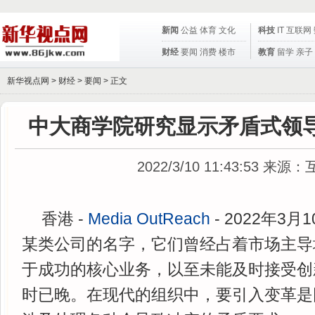
新闻
公益
体育
文化
科技
IT
互联网
财经
要闻
消费
楼市
教育
留学
亲子
新华视点网 >
财经
>
要闻
> 正文
中大商学院研究显示矛盾式领
2022/3/10 11:43:53
来源：
香港 -
Media OutReach
- 2022年3月
某类公司的名字，它们曾经占着市场主导
于成功的核心业务，以至未能及时接受创
时已晚。在现代的组织中，要引入变革是