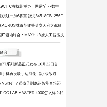
019CITC在杭州举办，网易“产业数字
速旗舰一加6将至 骁龙845+8GB+256G
嘉AORUS城市英雄菁英赛天府之战掀
国IT领袖峰会：MAXHUB携人工智能技
影音
加7T系列新品正式发布 10月22日首
加手机再次联手迈凯伦 追求极致速
专VS多广？送孩子到底选智能音箱还
F OC LAB MASTER 4000怎么样？我