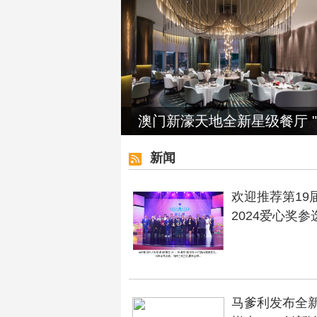
澳门新濠天地全新星级餐厅 "
新闻
欢迎推荐第19届
2024爱心奖参
马爹利发布全