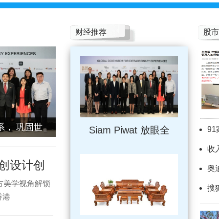
财经推荐
股市
体系， 巩固世
Siam Piwat 放眼全
9
收
华创设计创
奥
方美学视角解锁
搜
香港