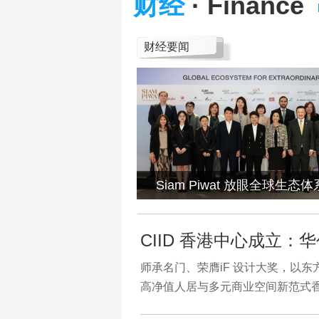
财经
· Finance
财经要闻
Siam Piwat 放眼全球生态
CIID 香港中心成立：
师承名门、荣膺iF 设计大奖，以东
高净值人居与多元商业空间新范式