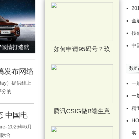
2
全
技
中
7倾情打造就
如何申请95码号？玖
数码
稿发布网络
day）提供线上
一
评分的
一
精
腾讯CSIG做B端生意
态 中国电
HO
ire- 2026年6月
实
国际合