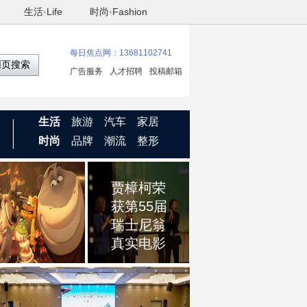
生活·Life
时尚·Fashion
每日焦点网：13681102741
网页搜索
广告服务
人才招聘
投稿邮箱
生活
旅游
汽车
家居
时尚
品牌
潮流
整形
动画《坏
贾樟柯荣
蛋联盟
获第55届
2》定档
瑞士尼翁
犯罪团体
真实电影
重