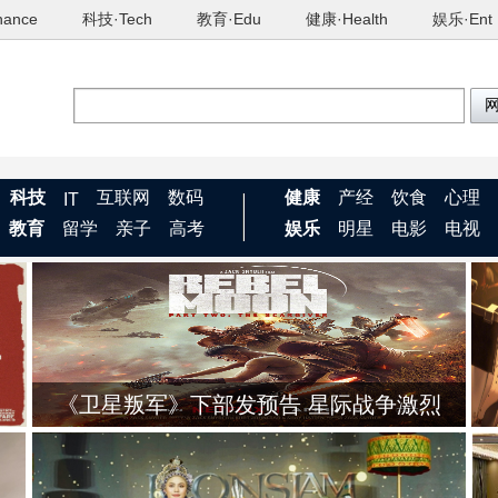
nance
科技·Tech
教育·Edu
健康·Health
娱乐·Ent
科技
互联网
数码
健康
产经
饮食
心理
IT
教育
留学
亲子
高考
娱乐
明星
电影
电视
《卫星叛军》下部发预告 星际战争激烈