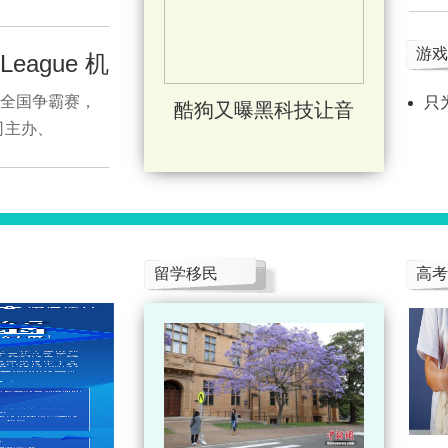
游戏
eague 机
球联赛全国争霸赛，
只
酷狗又曝黑科技让音
司主办、
留学移民
高考