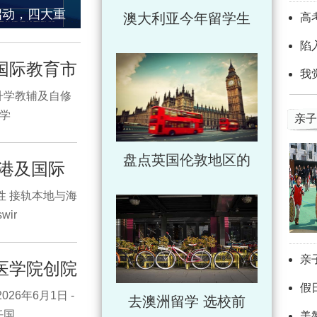
启动，四大重
澳大利亚今年留学生
高
陷
国际教育市
我
升学教辅及自修
哲学
亲子
盘点英国伦敦地区的
香港及国际
性 接轨本地与海
wir
亲
医学院创院
假
 2026年6月1日 -
去澳洲留学 选校前
任国
美