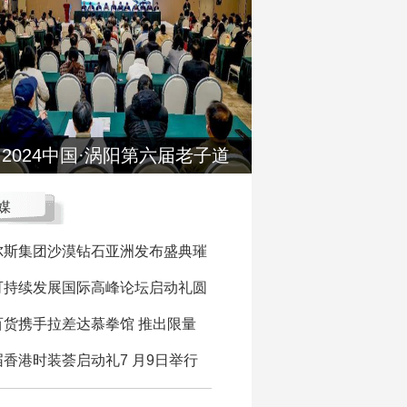
2024中国·涡阳第六届老子道
媒
尔斯集团沙漠钻石亚洲发布盛典璀
可持续发展国际高峰论坛启动礼圆
百货携手拉差达慕拳馆 推出限量
香港时装荟启动礼7 月9日举行