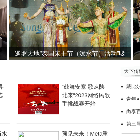
暹罗天地"泰国宋干节（泼水节）活动"吸
天下传
‧
“鼓舞安塞 歌从陕
戴比
选
北来”2023网络民歌
青年
手挑战赛开始
尚泰
第三届
新水
预见未来！Meta重