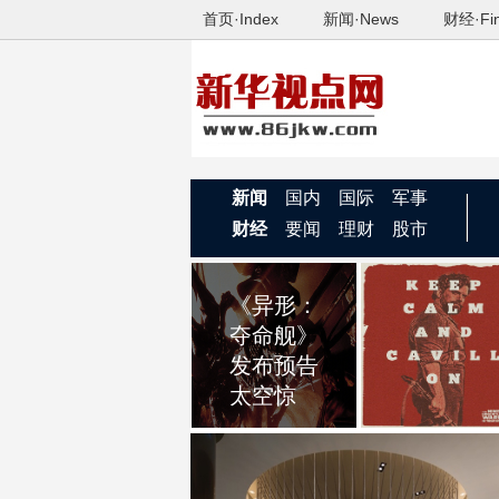
首页·Index
新闻·News
财经·Fi
新闻
国内
国际
军事
财经
要闻
理财
股市
《异形：
《非绅士
夺命舰》
战争部》
发布预告
发布海报
太空惊
精英组