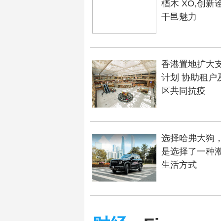
楢木 XO,创新
干邑魅力
香港置地扩大
计划 协助租户
区共同抗疫
选择哈弗大狗
是选择了一种
生活方式