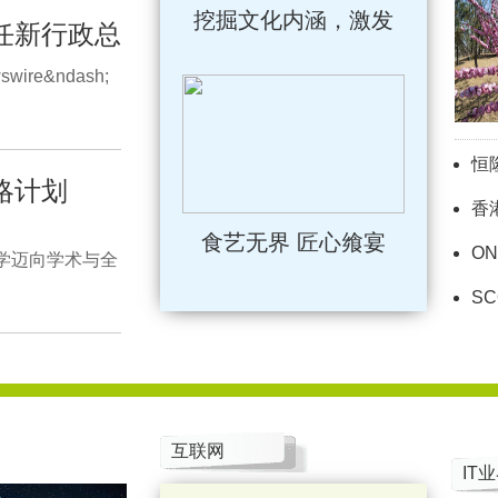
挖掘文化内涵，激发
任新行政总
swire&ndash;
恒
略计划
香
食艺无界 匠心飨宴
ON
大学迈向学术与全
SC
互联网
IT