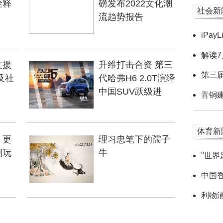
诠释
磅发布2022文化潮
社会新
流趋势报告
iPay
解读
支援
升维打击合资 第三
第三
及社
代哈弗H6 2.0T演绎
中国SUV跃级进
青铜
体育新
，更
理习忠笔下的孺子
潮玩
牛
"世
中国
利物