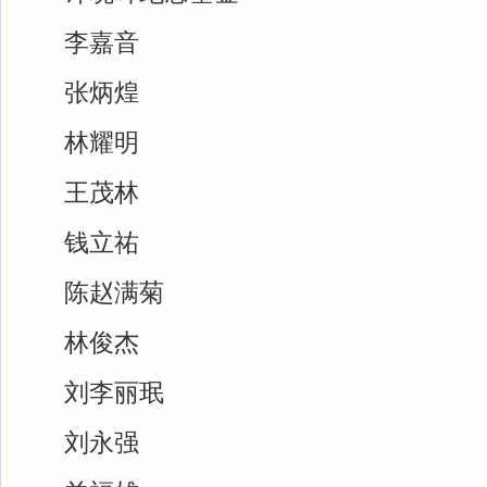
李嘉音
张炳煌
林耀明
王茂林
钱立祐
陈赵满菊
林俊杰
刘李丽珉
刘永强