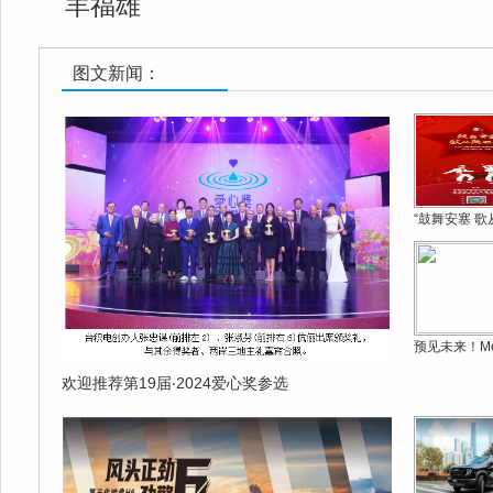
羊福雄
图文新闻：
“鼓舞安塞 歌
预见未来！Me
欢迎推荐第19届‧2024爱心奖参选