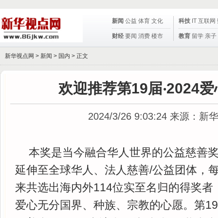
新闻
公益
体育
文化
科技
IT
互联网
财经
要闻
消费
楼市
教育
留学
亲子
新华视点网 >
新闻
>
国内
> 正文
欢迎推荐第19届‧2024
2024/3/26 9:03:24
来源：新
本奖是当今融合华人世界的公益慈善
延伸至全球华人、法人慈善/公益团体，每届
来共选出海内外114位实至名归的得奖者
爱心无分国界、种族、宗教的心愿。第1