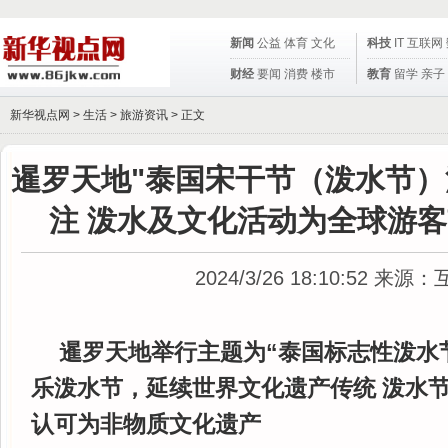
新闻
公益
体育
文化
科技
IT
互联网
财经
要闻
消费
楼市
教育
留学
亲子
新华视点网 >
生活
>
旅游资讯
> 正文
暹罗天地"泰国宋干节（泼水节）
注 泼水及文化活动为全球游客
2024/3/26 18:10:52
来源：
暹罗天地举行主题为“泰国标志性泼水
乐泼水节，延续世界文化遗产传统 泼水
认可为非物质文化遗产