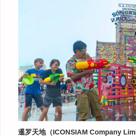
暹罗天地（ICONSIAM Company Li