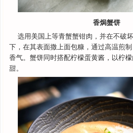
香焗蟹饼
选用美国上等青蟹蟹钳肉，并在不破
下，在其表面撒上面包糠，通过高温煎制
香气。蟹饼同时搭配柠檬蛋黄酱，以柠檬
甜。