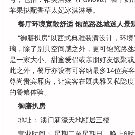
苹果挞配香草太妃冰淇淋等。
餐厅环境宽敞舒适 饱览路氹城迷人景
"御膳扒房"以西式典雅装潢设计，环
璃，除了别具空间感之外，更可饱览路氹
是一家大小、甜蜜爱侣或亲朋好友饭聚或
此之外，餐厅亦设有可容纳最多14位宾
尊尚贵宾厢房，让宾客在既典雅又私隐度
的餐飨体验。
御膳扒房
地址： 澳门新濠天地颐居三楼
营业时间： 星期二至星期日，晚上6时