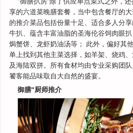
"御膳扒房"除了供应单点菜式之外，
享的六道菜晚膳套餐，当中包含餐厅的大
的推介菜品包括份量十足、适合多人分享的1,
牛扒、蕴含丰富油脂的圣海伦谷饲肉眼扒
焗蟹饼、龙虾奶油汤等； 此外，偏好其
单上找到其他主菜选择，如羊架、烧鸡、
及海陆双拼。所有食材均由专业采购团队
饕客能品味取自大自然的盛宴。
御膳"厨师推介