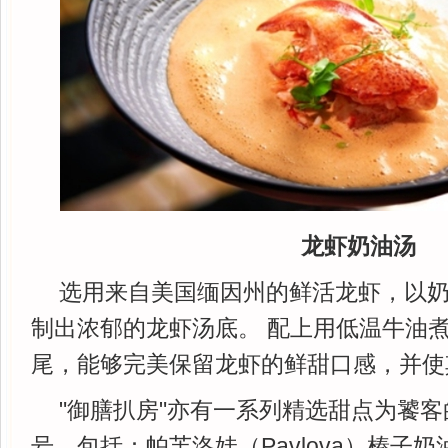
龙虾奶油汤
选用来自美国缅因州的鲜活龙虾，以
制出浓郁的龙虾汤底。 配上用低温牛油
尾，能够完美保留龙虾的鲜甜口感，并使
"御膳扒房"亦有一系列精选甜点为饕
号，包括：帕芙洛娃（Pavlova）榛子