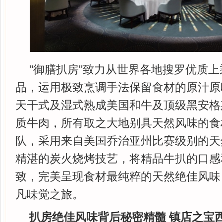
"御膳扒房"致力从世界各地搜罗优质
品，运用极致烹调手法保留食材的原汁原
天干式及湿式熟成美国和牛及顶级黑安格
质牛肉，所有取之大地别具天然风味的食
队，采用来自美国乔治亚州比赛级别的天
精湛的炭火烧烤技艺，将精品牛扒的口感
致，完美呈现食材最纯粹的天然绝佳风味
凡味觉之旅。
扒房绝佳风味背后秘密精髓 镇店之宝