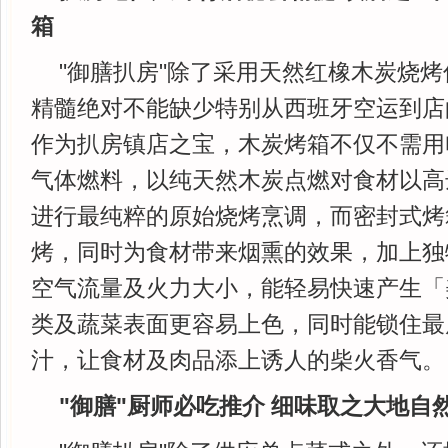
箱
"御膳扒房"除了采用天然红橡木炭烧
精髓绝对不能缺少特别从西班牙空运到店
作为扒房镇店之宝，木炭烤箱不仅不需用
气体燃料，以纯天然木炭点燃对食材以高达摄氏
进行最纯粹的原始烧烤烹调，而密封式烤
烤，同时为食材带来烟熏的效果，加上独
空气流量及火力大小，能轻易快速产生「
类及蔬菜表面更容易上色，同时能锁住最
汁，让食材及肉品添上诱人的柴火香气。
"御膳"厨师必吃推介 细味取之大地自