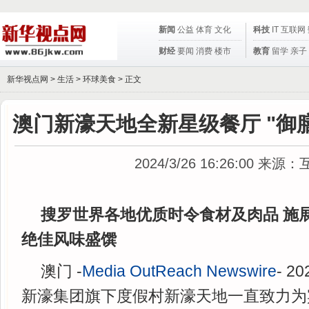
新闻
公益
体育
文化
科技
IT
互联网
财经
要闻
消费
楼市
教育
留学
亲子
新华视点网 >
生活
>
环球美食
> 正文
澳门新濠天地全新星级餐厅 "御膳
2024/3/26 16:26:00
来源：
搜罗世界各地优质时令食材及肉品 施
绝佳风味盛馔
澳门 -
Media OutReach Newswire
- 2
新濠集团旗下度假村新濠天地一直致力为