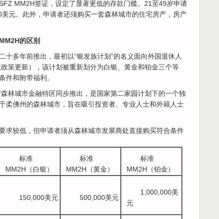
FZ MM2H签证，设定了显著更低的存款门槛。21至49岁申请
2,000美元。此外，申请者还须购买一套森林城市的住宅房产，房产
MM2H的区别
二十多年前推出，最初以“银发族计划”的名义面向外国退休人
重大政策更新），该计划被重新划分为白银、黄金和铂金三个等
条件和附带福利。
证与森林城市金融特区同步推出，是国家第二家园计划下的一个独
于柔佛州的森林城市，旨在吸引投资者、专业人士和外籍人士
要求较低，但申请者须从森林城市发展商处直接购买符合条件
标准
标准
标准
MM2H（白银）
MM2H（黄金）
MM2H（铂金）
1,000,000美
150,000美元
500,000美元
元