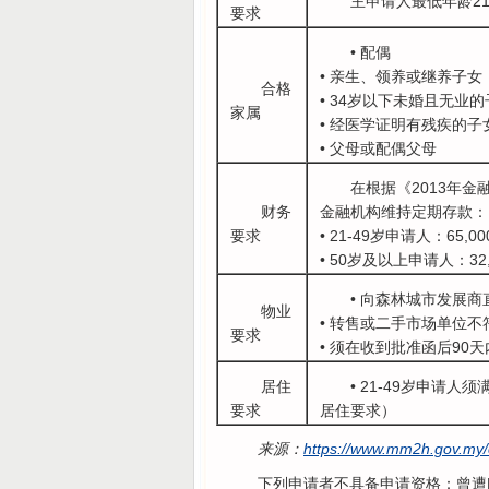
主申请人最低年龄2
要求
• 配偶
• 亲生、领养或继养子女
合格
• 34岁以下未婚且无业
家属
• 经医学证明有残疾的
• 父母或配偶父母
在根据《2013年
财务
金融机构维持定期存款：
要求
• 21-49岁申请人：65,0
• 50岁及以上申请人：32
• 向森林城市发展
物业
• 转售或二手市场单位不
要求
• 须在收到批准函后90
居住
• 21-49岁申请
要求
居住要求）
来源：
https://www.mm2h.gov.my/
下列申请者不具备申请资格：曾遭