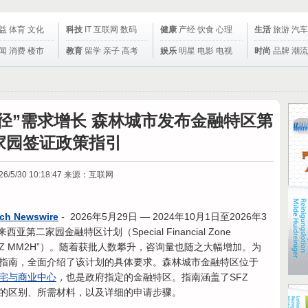
益
体育
文化
科技
IT
互联网
数码
健康
产经
饮食
心理
生活
旅游
汽车
闻
消费
楼市
教育
留学
亲子
高考
娱乐
明星
电影
电视
时尚
品牌
潮流
径”需求增长 森林城市发布金融特区第
家园签证政策指引
26/5/30 10:18:47
来源：互联网
ch Newswire
-
2026年5月29日
—
2024年10月1日至2026年3
第二家园金融特区计划（Special Financial Zone
e，简称“SFZ MM2H”）。随着获批人数攀升，咨询量也随之大幅增加。为
指南，全面介绍了该计划的具体要求。森林城市金融特区位于
宅与商业中心
，
也是政府指定的金融特区。指南涵盖了SFZ
别的区别、所需材料，以及详细的申请步骤。