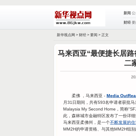
新闻
公
财经
要
新华视点网 >
财经
>
要闻
> 正文
马来西亚“最便捷长居路
二
20
柔佛 ，马来西亚
-
Media OutRea
月31日期间，共有593名申请者获批马来西亚
Malaysia My Second Hom
此，森林城市金融特区发布了一份详细
马来西亚柔佛州，是一个
不断发展的住
MM2H的申请资格、与其他MM2H组