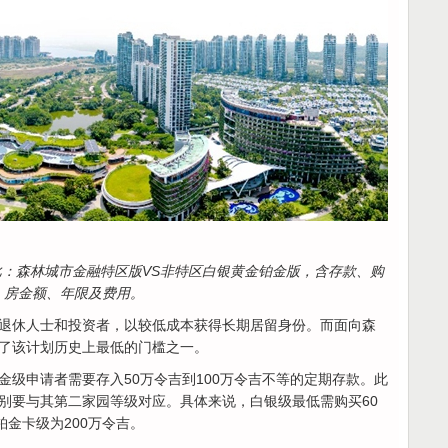
比：森林城市金融特区版
VS
非特区白银黄金铂金版，含存款、购
房金额、年限及费用。
退休人士和投资者，以较低成本获得长期居留身份。而面向森
了该计划历史上最低的门槛之一。
金级申请者需要存入50万令吉到100万令吉不等的定期存款。此
别要与其第二家园等级对应。具体来说，白银级最低需购买60
铂金卡级为200万令吉。