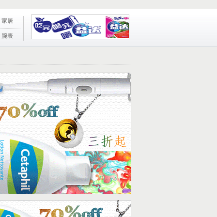
家居
腕表