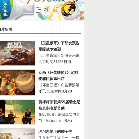
图片新闻
《卫星叛军》下部发预告
星际战争激烈
《卫星叛军》新浪娱乐讯
北京时间3月28日消
动画《坏蛋联盟2》定档
犯罪团体重出江
《坏蛋联盟》广告新浪娱
乐讯 北京时间3月28
贾樟柯荣获第55届瑞士尼
翁真实电影节荣
第55届瑞士尼翁真实电影
节（Visions du R&a
理习忠笔下的孺子牛
牛是十二生肖之一。一提