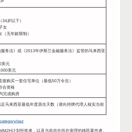
1岁
（34岁以下）
的子女
子女（无年龄限制）
金融服务法》或《2013年伊斯兰金融服务法》监管的马来西亚
00美元
,000美元
商直接购买一套住宅单位（最低50万令吉）
符合资格
天内完成购房
人须满足马来西亚最低年度居住天数（请向持牌代理人核实当前
category/sez
MM2H计划拒签者，以及当前存在尚在审理的移民案件者。