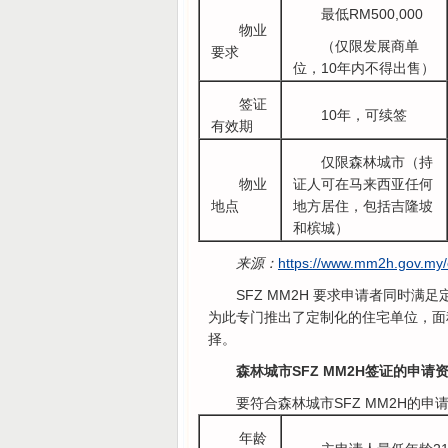
最低RM500,000
物业
（仅限发展商单
要求
位，10年内不得出售）
签证
10年，可续签
有效期
仅限森林城市（持
物业
证人可在马来西亚任何
地点
地方居住，包括吉隆坡
和槟城）
来源：
https://www.mm2h.gov.my/
SFZ MM2H 要求申请者同时
为此专门推出了定制化的住宅单位，面
择。
森林城市SFZ MM2H签证的申请
要符合森林城市SFZ MM2H的
年龄