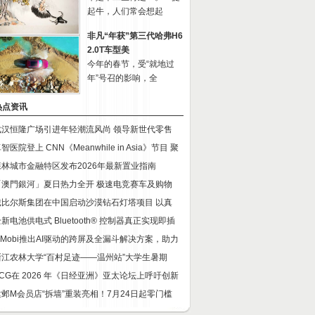
起牛，人们常会想起
非凡“年获”第三代哈弗H6
2.0T车型美
今年的春节，受“就地过
年”号召的影响，全
热点资讯
武汉恒隆广场引进年轻潮流风尚 领导新世代零售
智医院登上 CNN《Meanwhile in Asia》节目 聚
森林城市金融特区发布2026年最新置业指南
「澳門銀河」夏日热力全开 极速电竞赛车及购物
戴比尔斯集团在中国启动沙漠钻石灯塔项目 以真
新电池供电式 Bluetooth® 控制器真正实现即插
InMobi推出AI驱动的跨屏及全漏斗解决方案，助力
浙江农林大学“百村足迹——温州站”大学生暑期
SCG在 2026 年《日经亚洲》亚太论坛上呼吁创新
建邺M会员店“拆墙”重装亮相！7月24日起零门槛