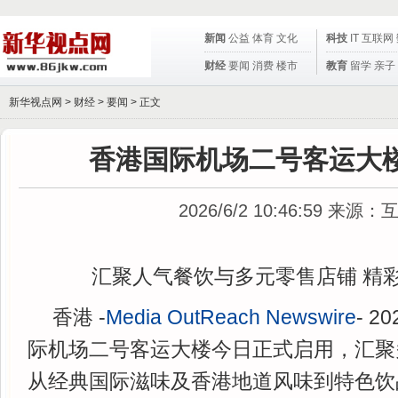
新闻
公益
体育
文化
科技
IT
互联网
财经
要闻
消费
楼市
教育
留学
亲子
新华视点网 >
财经
>
要闻
> 正文
香港国际机场二号客运大
2026/6/2 10:46:59
来源：
汇聚人气餐饮与多元零售店铺 精
香港 -
Media OutReach Newswire
- 2
际机场二号客运大楼今日正式启用，汇聚
从经典国际滋味及香港地道风味到特色饮