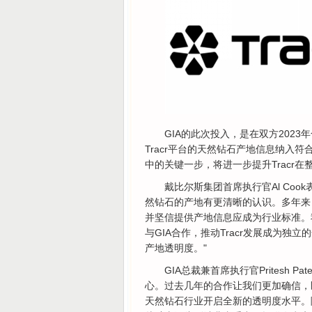
GIA的此次投入，是在双方202
Tracr平台的天然钻石产地信息纳入符
中的关键一步，将进一步提升Tracr
戴比尔斯集团首席执行官Al Co
然钻石的产地有更清晰的认识。多年来，
并坚信提供产地信息应成为行业标准。我
与GIA合作，推动Tracr发展成为独
产地透明度。"
GIA总裁兼首席执行官Pritesh
心。过去几年的合作让我们更加确信，
天然钻石行业开启全新的透明度水平。随