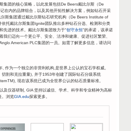
集团的核心策略，以此发展包括De Beers戴比尔斯（De
mark永恒印记在内的品牌组合，以及其他开拓性解决方案，例如钻石开采
斯集团通过戴比尔斯钻石研究机构（De Beers Institute of
，并依托戴比尔斯集团Ignite团队推出多种钻石分选、检测和分类
和先进的技术。戴比尔斯集团致力于"
创守永恒
"的承诺，该承诺
着我们迈向一个更公平、安全、洁净和健康、促进社区繁荣、
lo American PLC集团的一员。如需了解更多信息，请访问
31 年, 作为一个独立的非营利机构,是世界上公认的宝石学权威。
、切割和克拉重量), 并于1953年创建了国际钻石分级系统
rading SystemTM), 现在该系统已成为全世界公认的钻石质量标准。
及仪器研制, GIA 坚持以诚信、学术、科学和专业精神为高标
任。浏览
GIA.edu
探索更多。