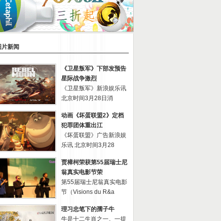
图片新闻
《卫星叛军》下部发预告
星际战争激烈
《卫星叛军》新浪娱乐讯
北京时间3月28日消
动画《坏蛋联盟2》定档
犯罪团体重出江
《坏蛋联盟》广告新浪娱
乐讯 北京时间3月28
贾樟柯荣获第55届瑞士尼
翁真实电影节荣
第55届瑞士尼翁真实电影
节（Visions du R&a
理习忠笔下的孺子牛
牛是十二生肖之一。一提