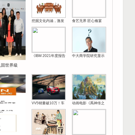
挖掘文化内涵，激发
食艺无界 匠心飨宴
《IBM 2021年度报告
中大商学院研究显示
 巩固世界級
VV5销量破10万！车
动画电影《禹神传之