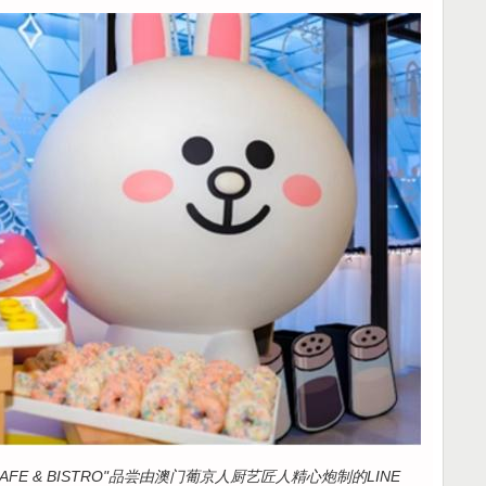
S CAFE & BISTRO"品尝由澳门葡京人厨艺匠人精心炮制的LINE