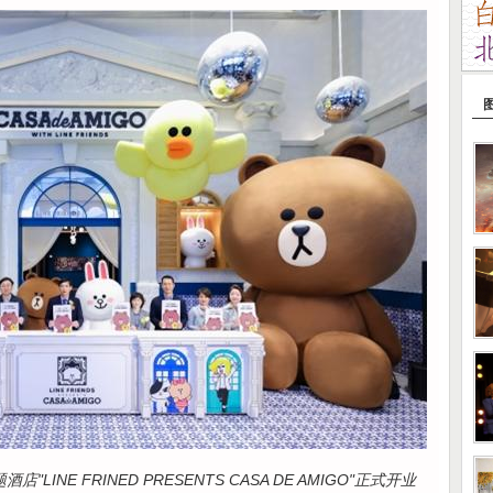
店"LINE FRINED PRESENTS CASA DE AMIGO"正式开业