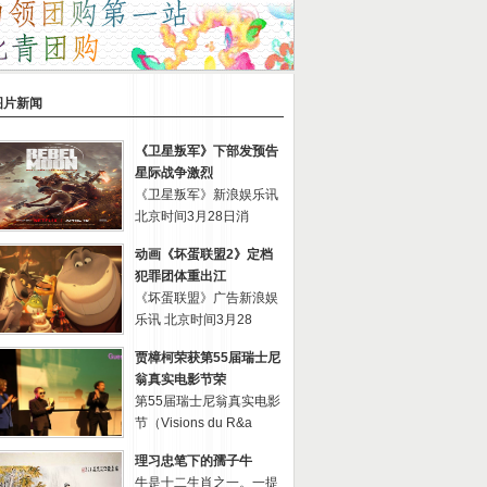
图片新闻
《卫星叛军》下部发预告
星际战争激烈
《卫星叛军》新浪娱乐讯
北京时间3月28日消
动画《坏蛋联盟2》定档
犯罪团体重出江
《坏蛋联盟》广告新浪娱
乐讯 北京时间3月28
贾樟柯荣获第55届瑞士尼
翁真实电影节荣
第55届瑞士尼翁真实电影
节（Visions du R&a
理习忠笔下的孺子牛
牛是十二生肖之一。一提