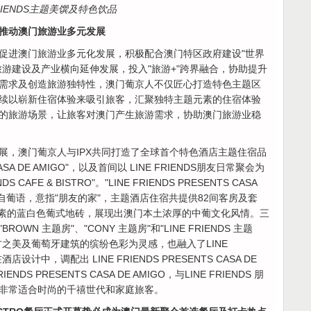
RIENDS主题美馔及特色饮品
推动澳门旅游业多元发展
促进澳门旅游业多元化发展，积极配合澳门特区政府建设"世界
游建设及产业横向延伸发展，投入"旅游+"跨界融合，协助提升
需求及创造旅游独特性，澳门葡京人不仅匠心打造特色主题区
续以崭新住宿体验来吸引旅客，汇聚独特主题元素的住宿体验
的旅游场景，让旅客对澳门产生旅游需求，协助澳门旅游业稳
展，澳门葡京人与IPX共同打造了全球首个特色酒店主题住宿品
 CASA DE AMIGO"，以及首间以 LINE FRIENDS朋友日常聚会为
CAFE & BISTRO"。"LINE FRIENDS PRESENTS CASA
MIGO"源自葡语，意指"朋友的家"，主题酒店住宿共提供82间客房及套
DS元素的蓝白色葡式地砖，展现出澳门本土浓厚的中葡文化风情。三
N 主题房"、"CONY 主题房"和"LINE FRIENDS 主题
之美及葡萄牙建筑的缤纷色彩为灵感，也融入了LINE
计中，调配出 LINE FRIENDS PRESENTS CASA DE
NDS PRESENTS CASA DE AMIGO，与LINE FRIENDS 朋
非常适合时尚的千禧世代和家庭旅客。