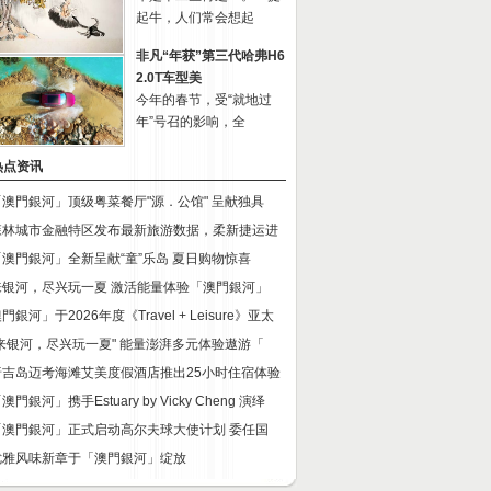
起牛，人们常会想起
非凡“年获”第三代哈弗H6
2.0T车型美
今年的春节，受“就地过
年”号召的影响，全
热点资讯
「澳門銀河」顶级粤菜餐厅"源．公馆" 呈献独具
森林城市金融特区发布最新旅游数据，柔新捷运进
「澳門銀河」全新呈献“童”乐岛 夏日购物惊喜
来银河，尽兴玩一夏 激活能量体验「澳門銀河」
門銀河」于2026年度《Travel + Leisure》亚太
"来银河，尽兴玩一夏" 能量澎湃多元体验遨游「
普吉岛迈考海滩艾美度假酒店推出25小时住宿体验
澳門銀河」携手Estuary by Vicky Cheng 演绎
「澳門銀河」正式启动高尔夫球大使计划 委任国
优雅风味新章于「澳門銀河」绽放