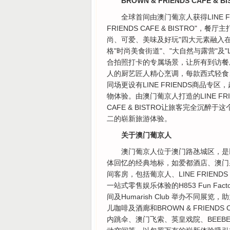
BROWN & FRIENDS CAF
全球首间由澳门葡京人获得LINE FR
FRIENDS CAFE & BISTRO"
尚、可爱、美味及好玩"四大元素融入在BROW
格"时尚美食街道"、"大自然与露营"及
合拍照打卡的专属场景，让所有到访餐厅的
人的厨艺匠人精心烹调，每款西式轻食、手
同场更设有LINE FRIENDS商品专区
物体验。由澳门葡京人打造的LINE FRIENDS
CAFE & BISTRO让旅客完全沉醉于
二的崭新旅游体验。
关于澳门葡京人
澳门葡京人位于澳门路氹城区，是
体回忆的经典地标，如爱都酒店、澳门皇
间客房，包括葡京人、LINE FRIENDS PR
一站式零售娱乐体验的H853 Fun F
间及Humarish Club 举办不
儿咖啡及酒廊和BROWN & FRIENDS 
内跳伞、澳门飞索、英皇戏院、BEEBE