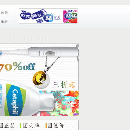
家居
腕表