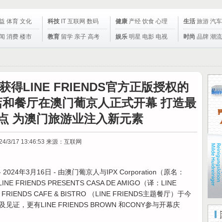
益
体育
文化
科技
IT
互联网
数码
健康
产经
饮食
心理
生活
旅游
汽车
闻
消费
楼市
教育
留学
亲子
高考
娱乐
明星
电影
电视
时尚
品牌
潮流
LINE FRIENDS官方正版授权的
题酒店和餐厅在澳门葡京人正式开幕 打造最
点 为澳门旅游业注入新元素
24/3/17 13:46:53
来源：互联网
- 2024年3月16日 - 由澳门葡京人与IPX Corporation（原名：
E FRIENDS PRESENTS CASA DE AMIGO（译：LINE
RIENDS CAFE & BISTRO （LINE FRIENDS主题餐厅）于今
，更有LINE FRIENDS BROWN 和CONY参与开幕庆