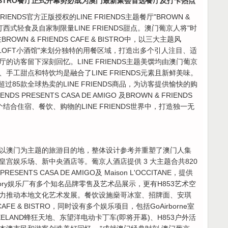
E & BISTRO餐厅正式开幕势必成为澳门最新聚会首选餐厅及打卡热点
IENDS官方正版授权的LINE FRIENDS主题餐厅"BROWN &
，餐厅主打西式轻食及自家制限量LINE FRIENDS甜点。澳门葡京人将"时
N & FRIENDS CAFE & BISTRO中，以三大主题风
"LOFT小酒馆"来划分独特的用餐区域，打造出多个引人注目、适
访客留下深刻回忆。LINE FRIENDS主题美馔均由澳门葡京
工甜点和特饮均是融合了LINE FRIENDS元素且新鲜美味。
，超过85款全球热卖的LINE FRIENDS商品，为访客提供愉快的购
 PRESENTS CASA DE AMIGO 及BROWN & FRIENDS
这个结合住宿、餐饮、购物的LINE FRIENDS世界中，打造独一无
以澳门为主题的旅游目的地，整体设计参考并重塑了澳门人集
宫娱乐场、新中央酒店等。葡京人酒店提供 3 大主题合共820
ESENTS CASA DE AMIGO及 Maison L'OCCITANE，提供
actory娱乐厂有多个知名品牌零售及艺术品展示，更有H853艺术空
同展览，助力推动本地文化艺术发展。餐饮设施燊哥冰室、招牌面、安琪
CAFE & BISTRO，同时设有多个娱乐项目，包括GoAirborne室
ELAND蜂狂天地、东望洋电动卡丁车(即将开幕)、H853户外活