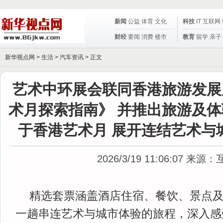
新闻
公益
体育
文化
科技
IT
互联网
财经
要闻
消费
楼市
教育
留学
亲子
新华视点网 >
生活
>
汽车资讯
> 正文
艺术中环展会联同香港旅游发展
术月探索指南》 并推出旅游及体
于香港艺术月 展开连结艺术与
2026/3/19 11:06:07
来源：
精选套票涵盖酒店住宿、餐饮、景点
一趟串连艺术与城市体验的旅程，深入感