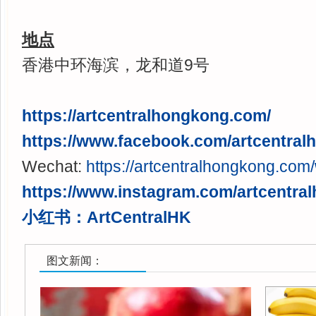
地点
香港中环海滨，龙和道9号
https://artcentralhongkong.com/
https://www.facebook.com/artcentral
Wechat:
https://artcentralhongkong.com
https://www.instagram.com/artcentral
小红书：ArtCentralHK
图文新闻：