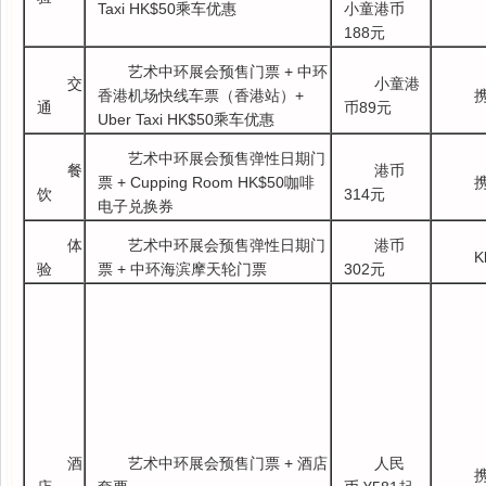
Taxi HK$50乘车优惠
小童港币
188元
艺术中环展会预售门票 + 中环
交
小童港
香港机场快线车票（香港站）+
通
币89元
Uber Taxi HK$50乘车优惠
艺术中环展会预售弹性日期门
餐
港币
票 + Cupping Room HK$50咖啡
饮
314元
电子兑换券
体
艺术中环展会预售弹性日期门
港币
K
验
票 + 中环海滨摩天轮门票
302元
酒
艺术中环展会预售门票 + 酒店
人民