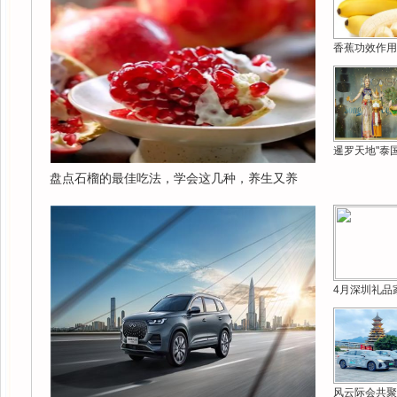
香蕉功效作用
暹罗天地"泰
盘点石榴的最佳吃法，学会这几种，养生又养
4月深圳礼品
风云际会共聚