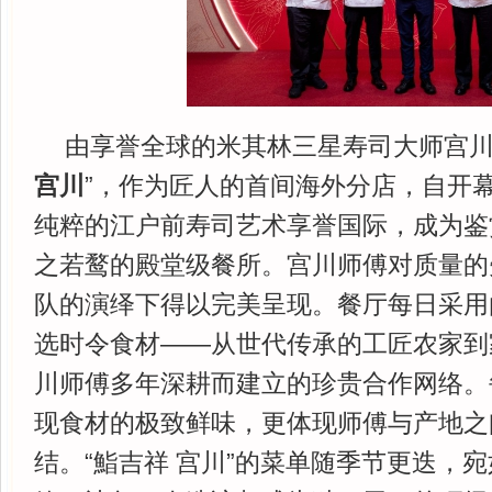
由享誉全球的米其林三星寿司大师宫川
宫川
”，作为匠人的首间海外分店，自开
纯粹的江户前寿司艺术享誉国际，成为鉴
之若鹜的殿堂级餐所。宫川师傅对质量的
队的演绎下得以完美呈现。餐厅每日采用
选时令食材——从世代传承的工匠农家到
川师傅多年深耕而建立的珍贵合作网络。
现食材的极致鲜味，更体现师傅与产地之
结。“鮨吉祥 宫川”的菜单随季节更迭，