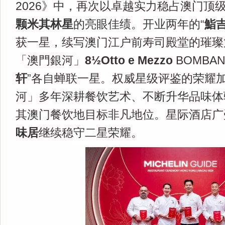
2026》中，再次以卓越实力稳占澳门顶
颗米其林星
的亮眼佳绩。开业两年的“
鮨吉
获一星，续写澳门江户前寿司殿堂的璀璨
「澳門銀河」
8
½
Otto e Mezzo
BOMBA
轩
”各自蝉联一星。权威星级评鉴的荣耀
河」多年深耕餐饮艺术、不断升华品味体
其澳门餐饮地目标非凡地位。星际酒店广
味居
继续稳守二星荣耀。