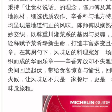
秉持「让食材说话」的理念，陈师傅及其
地原材，细选优质农作、辛香料与地方特
均呈现最地道纯正的风味。陈师傅以娴熟
妙交织，既尊重川湘菜系的基因与灵魂，
诠释赋予菜肴崭新生命，打造丰富多变且
章。在其厨勺下，风味居的料理宛如一场
织而成的华丽乐章——辛香奔放却不失雅
尖间回旋起伏，带给食客惊喜与愉悦，回
火候，让风味居不只是一家餐厅，更是一
味觉旅程。