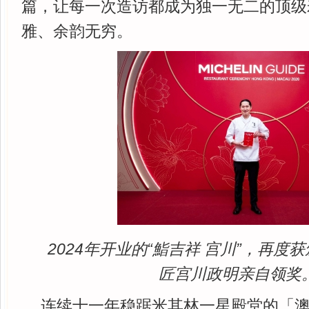
篇，让每一次造访都成为独一无二的顶级
雅、余韵无穷。
2024年开业的“鮨吉祥 宫川”，再
匠宫川政明亲自领奖
连续十一年稳踞米其林一星殿堂的「