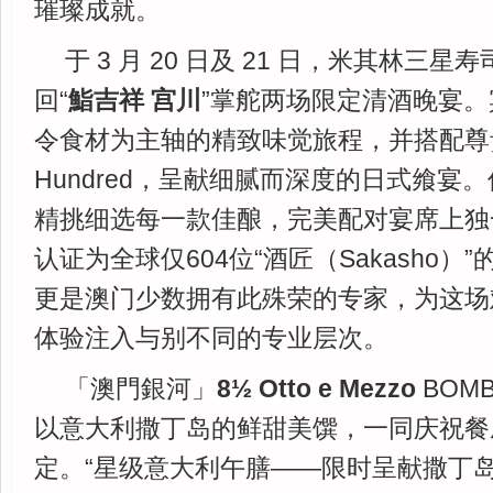
璀璨成就。
于 3 月 20 日及 21 日，米其林三
回“
鮨吉祥 宫川
”掌舵两场限定清酒晚宴
令食材为主轴的精致味觉旅程，并搭配尊贵
Hundred，呈献细腻而深度的日式飨宴。侍酒师
精挑细选每一款佳酿，完美配对宴席上独
认证为全球仅604位“酒匠（Sakasho）
更是澳门少数拥有此殊荣的专家，为这场
体验注入与别不同的专业层次。
「澳門銀河」
8
½
Otto e Mezzo
BOM
以意大利撒丁岛的鲜甜美馔，一同庆祝餐
定。“星级意大利午膳——限时呈献撒丁岛