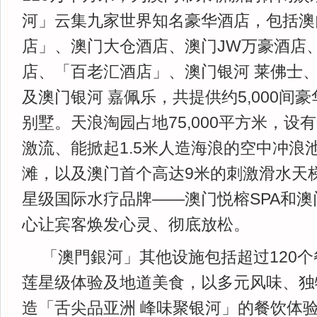
河」云集九家世界知名豪华酒店，包括澳
店」、澳门大仓酒店、澳门JW万豪酒店
店、「百老汇酒店」、澳门银河 莱佛士
及澳门银河 嘉佩乐，共提供约5,000间
别墅。天浪淘园占地75,000平方米，设
激流、能掀起1.5米人造海浪的空中冲浪池
滩，以及澳门首个高达9米的刺激滑水天
星级国际水疗品牌——澳门悦榕SPA和
心让宾客焕发心灵、彻底放松。
「澳門銀河」其他设施包括超过120
莲星级体验及地道美食，以多元风味、独
造「舌尖品亚洲 峰味聚银河」的餐饮体