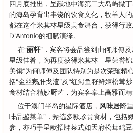
四月底推出，呈献地中海第二大岛屿撒丁
的海岛孕育出丰饶的饮食文化，牧羊人的
都在这个米其林星级美食舞台，获得行政总厨
D’Antonio的细腻演绎。
在“
丽轩
”，宾客将会品尝到由何师傅
星级佳肴，为再度获得米其林一星荣誉锦
美馔”为何师傅及团队特别为是次荣耀精
括“金丝鹅肝戈渣”及“红鲟鱼籽鲜姬松茸
食材结合精妙厨艺，为宾客奉上高雅而精
位于澳门半岛的星际酒店，
风味居
隆重
味品鉴菜单”，甄选多款珍贵食材，包括
参，亦巧手呈献招牌菜式如天府松茸鸡豆