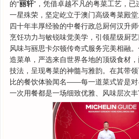
的“
丽轩
”，凭借卓越不凡的粤菜工艺，已
一星殊荣，坚定屹立于澳门高级粤菜殿堂
四十年丰厚经验的中餐行政总厨何汉升师
烹饪功力与敏锐味觉美学，引领星级厨艺
风味与丽思卡尔顿传奇式服务完美相融。
造菜单，严选来自世界各地的顶级食材，
技法，呈现粤菜的神髓与雅韵。在其带领
比的餐饮体验闻名——每一道菜式皆是对
一次用餐都是一场细致优雅、风味层次丰