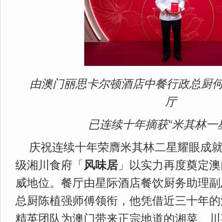
由澳门丽思卡尔顿酒店中餐行政总厨
厅
已连续十年摘获“米其林一
庆祝连续十年荣膺米其林二星耀眼成
级湘川食府「
风味居
」以实力再度奠定澳
威地位。餐厅由星际酒店餐饮厨务助理副
总厨陈植强师傅领衔，他凭借近三十年的
精英团队为澳门带来正宗地道的湘菜、川