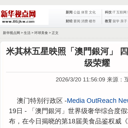
新闻
公益
体育
文化
科技
IT
互联网
财经
要闻
消费
楼市
教育
留学
亲子
新华视点网 >
生活
>
环球美食
> 正文
米其林五星映照「澳門銀河」 
级荣耀
2026/3/20 11:56:09
来源：
澳门特别行政区 -
Media OutReach Ne
19日 - 「澳門銀河」世界级奢华综合度
布，在今日揭晓的第18届美食品鉴权威