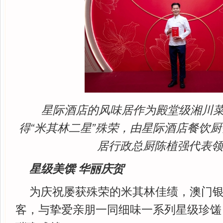
星际酒店的风味居作为殿堂级湘川
得“米其林二星”殊荣，由星际酒店餐饮
居行政总厨陈植强代表
星级美馔 华丽庆贺
为庆祝屡获殊荣的米其林佳绩，澳门
客，与挚爱亲朋一同细味一系列星级珍馐